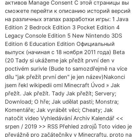
активов Manage Consent С этой страницы вы
сможете перейти к описанию историй версий
на различных этапах разработки игры: 1 Java
Edition 2 Bedrock Edition 3 Pocket Edition 4
Legacy Console Edition 5 New Nintendo 3DS
Edition 6 Education Edition Официальный
выпуск (начиная с 18 ноября 2011 года) Beta
(20 Tady si ukážeme jak přežít první den v
poctivém surivle (Bude to samozdřejmě na více
dílu "jak přežít první den" je jen název)Nakonci
jsem řekl wikipedii oml Minecraft Úvod » Jak
přežít. Jak přežít. Tady Jak přežít; Servery;
Download; O hře; Jak udělat pasti; Monstra;
Komentáře; Jak vyrábět věci; Cheaty; Jak
natočit video Vyhledávání Archiv Kalendář <<
srpen / 2019 >> RSS Přehled zdrojů Toto video je
převážně pro začátečníky v Minecraftu, proto na