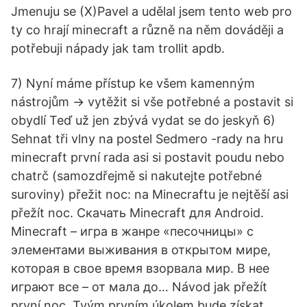
Jmenuju se (X)Pavel a udělal jsem tento web pro
ty co hrají minecraft a různě na něm dováději a
potřebuji nápady jak tam trollit apdb.
7) Nyní máme přístup ke všem kamenným
nástrojům -> vytěžit si vše potřebné a postavit si
obydlí Teď už jen zbývá vydat se do jeskyň 6)
Sehnat tři vlny na postel Sedmero -rady na hru
minecraft první rada asi si postavit poudu nebo
chatrč (samozdřejmě si nakutejte potřebné
suroviny) přežit noc: na Minecraftu je nejtěší asi
přežít noc. Скачать Minecraft для Android.
Minecraft – игра в жанре «песочницы» с
элементами выживания в открытом мире,
которая в свое время взорвала мир. В нее
играют все – от мала до… Návod jak přežít
první noc. Tvým prvním úkolem bude získat