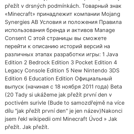
přežít v drsných podmínkách. Товарный знак
«Minecraft» принадлежит компании Mojang
Synergies AB Условия и положения Правила
использования бренда и активов Manage
Consent С этой страницы вы сможете
перейти к описанию историй версий на
различных этапах разработки игры: 1 Java
Edition 2 Bedrock Edition 3 Pocket Edition 4
Legacy Console Edition 5 New Nintendo 3DS
Edition 6 Education Edition Официальный
выпуск (начиная с 18 ноября 2011 года) Beta
(20 Tady si ukážeme jak přežít první den v
poctivém surivle (Bude to samozdřejmě na více
dílu "jak přežít první den" je jen název)Nakonci
jsem řekl wikipedii oml Minecraft Úvod » Jak
přežít. Jak přežít.