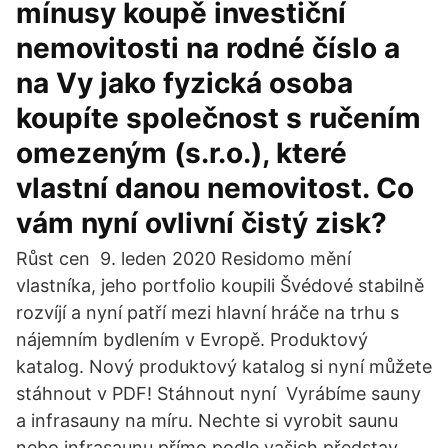
mínusy koupě investiční
nemovitosti na rodné číslo a
na Vy jako fyzická osoba
koupíte společnost s ručením
omezeným (s.r.o.), které
vlastní danou nemovitost. Co
vám nyní ovlivní čistý zisk?
Růst cen 9. leden 2020 Residomo mění
vlastníka, jeho portfolio koupili Švédové stabilně
rozvíjí a nyní patří mezi hlavní hráče na trhu s
nájemním bydlením v Evropě. Produktový
katalog. Nový produktový katalog si nyní můžete
stáhnout v PDF! Stáhnout nyní Vyrábíme sauny
a infrasauny na míru. Nechte si vyrobit saunu
nebo infrasaunu přímo podle vašich představ.