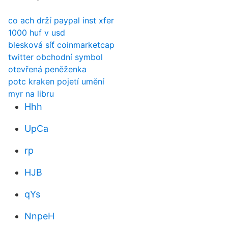
co ach drží paypal inst xfer
1000 huf v usd
blesková síť coinmarketcap
twitter obchodní symbol
otevřená peněženka
potc kraken pojetí umění
myr na libru
Hhh
UpCa
rp
HJB
qYs
NnpeH