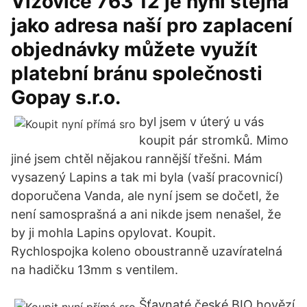
Vizovice 763 12 je nyní stejná
jako adresa naší pro zaplacení
objednávky můžete využít
platební bránu společnosti
Gopay s.r.o.
byl jsem v úterý u vás
koupit pár stromků. Mimo
jiné jsem chtěl nějakou rannější třešni. Mám
vysazený Lapins a tak mi byla (vaší pracovnicí)
doporučena Vanda, ale nyní jsem se dočetl, že
není samosprašná a ani nikde jsem nenašel, že
by ji mohla Lapins opylovat. Koupit.
Rychlospojka koleno oboustranně uzavíratelná
na hadičku 13mm s ventilem.
Šťavnaté české BIO hovězí