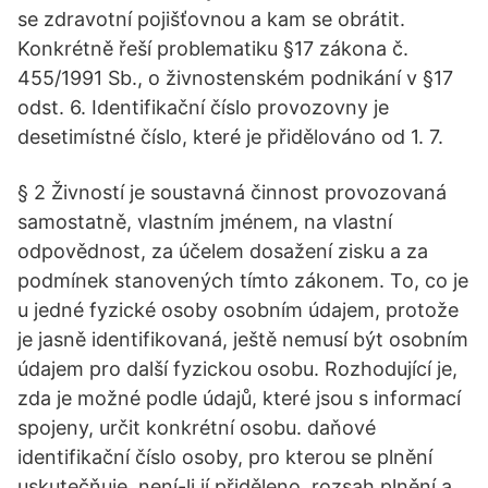
se zdravotní pojišťovnou a kam se obrátit.
Konkrétně řeší problematiku §17 zákona č.
455/1991 Sb., o živnostenském podnikání v §17
odst. 6. Identifikační číslo provozovny je
desetimístné číslo, které je přidělováno od 1. 7.
§ 2 Živností je soustavná činnost provozovaná
samostatně, vlastním jménem, na vlastní
odpovědnost, za účelem dosažení zisku a za
podmínek stanovených tímto zákonem. To, co je
u jedné fyzické osoby osobním údajem, protože
je jasně identifikovaná, ještě nemusí být osobním
údajem pro další fyzickou osobu. Rozhodující je,
zda je možné podle údajů, které jsou s informací
spojeny, určit konkrétní osobu. daňové
identifikační číslo osoby, pro kterou se plnění
uskutečňuje, není-li jí přiděleno, rozsah plnění a