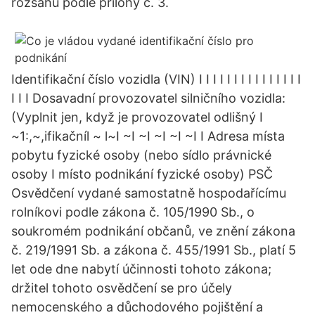
rozsahu podle přílohy č. 3.
Identifikační číslo vozidla (VIN) I I I I I I I I I I I I I I I
I I I Dosavadní provozovatel silničního vozidla:
(Vyplnit jen, když je provozovatel odlišný I
~1:,~,ifikačníl ~ l~I ~I ~I ~I ~I ~I I Adresa místa
pobytu fyzické osoby (nebo sídlo právnické
osoby I místo podnikání fyzické osoby) PSČ
Osvědčení vydané samostatně hospodařícímu
rolníkovi podle zákona č. 105/1990 Sb., o
soukromém podnikání občanů, ve znění zákona
č. 219/1991 Sb. a zákona č. 455/1991 Sb., platí 5
let ode dne nabytí účinnosti tohoto zákona;
držitel tohoto osvědčení se pro účely
nemocenského a důchodového pojištění a