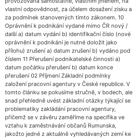
provozovaná samostatně, vlastním jménem, na
vlastní odpovědnost, za účelem dosažení zisku a
za podmínek stanovených tímto zákonem. 10
Oprávnění k podnikání vydané mimo ČR nový /
další a) datum vydání b) identifikační číslo (nové
oprávnění k podnikání je nutné doložit jako
přílohu) zrušení a) datum zrušení b) vydáno pod
číslem 11 Přerušení podnikatelské činnosti a)
datum počátku přerušení b) datum konce
přerušení 02 Příjmení Základní podmínky
založení pracovní agentury v České republice. V
tomto článku se pokusíme stručně, v bodech, ale
snad přehledně uvést základní otázky týkající se
problematiky zakládání pracovní agentury,
přičemž se v závěru zaměříme na specifika ve
vztahu k zaměstnávání občanů Rumunska,
jakožto jedné z aktuálně vyhledávaných zemí ke