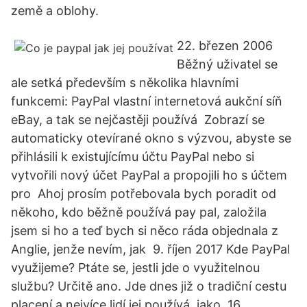
země a oblohy.
22. březen 2006
Běžný uživatel se
ale setká především s několika hlavními
funkcemi: PayPal vlastní internetová aukční síň
eBay, a tak se nejčastěji používá Zobrazí se
automaticky otevírané okno s výzvou, abyste se
přihlásili k existujícímu účtu PayPal nebo si
vytvořili nový účet PayPal a propojili ho s účtem
pro Ahoj prosím potřebovala bych poradit od
někoho, kdo běžně používá pay pal, založila
jsem si ho a teď bych si něco ráda objednala z
Anglie, jenže nevím, jak 9. říjen 2017 Kde PayPal
využijeme? Ptáte se, jestli jde o využitelnou
službu? Určitě ano. Jde dnes již o tradiční cestu
placení a nejvíce lidí jej používá, jako 16.