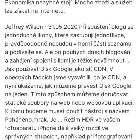
Ekonomika nehybně stojí. Mnoho zboží a služeb
lze získat na internetu.
Jeffrey Wilson ⋅ 31.05.2020 Při spuštění blogu se
jednoduché ikony, které zastupují jednotlivce,
pravděpodobně nebudou v horní části seznamu
a podívejte se. Ale po pouhých dnech blogování
a zahájení spojení s lidmi je těžké nevšimnout …
Jak používat Disk Google jako síť CDN. V
obecných řádcích jsme vysvětlili, co je CDN, a
nyní ukážeme, jak můžeme převést Disk Google
na jeden. Tímto způsobem můžeme doručovat
statické soubory na web nebo webovou aplikaci.
K tomu budeme muset použít nástroj s názvem
Poháněno.mrak. Je … Režim HDR ve vašem
fotoaparátu iPhone dělá velký rozdíl ve
správných situacích, například při fotografování