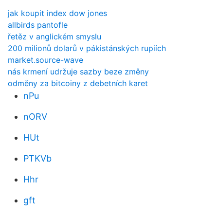
jak koupit index dow jones
allbirds pantofle
řetěz v anglickém smyslu
200 milionů dolarů v pákistánských rupiích
market.source-wave
nás krmení udržuje sazby beze změny
odměny za bitcoiny z debetních karet
nPu
nORV
HUt
PTKVb
Hhr
gft